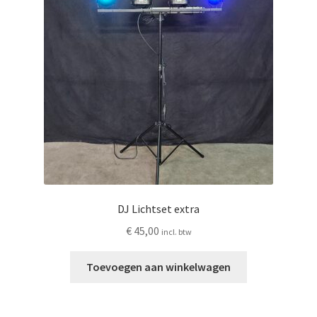
Privacyverklaring
Producten + prijzen
Vacature: Medewerker bezorging & opbouw
Vacature: Parttime medewerker bezorging & opbouw
Wie zijn wij
DJ Lichtset extra
Winkelmand
€
45,00
incl. btw
Toevoegen aan winkelwagen