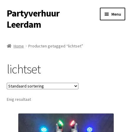
Partyverhuur
Ga
Ga
Menu
door
naar
Leerdam
naar
de
navigatie
inhoud
Home
Home
Producten getagged “lichtset”
Algemene voorwaarden
lichtset
Checkout
Contact
Enig resultaat
Cookiebeleid (EU)
Fotoalbum
Informatie