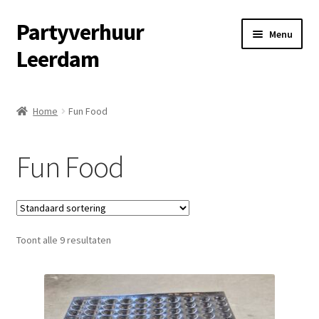
Partyverhuur
Ga
Ga
Menu
door
naar
Leerdam
naar
de
navigatie
inhoud
Home
Home
Fun Food
Algemene voorwaarden
Fun Food
Checkout
Contact
Toont alle 9 resultaten
Cookiebeleid (EU)
Fotoalbum
Informatie