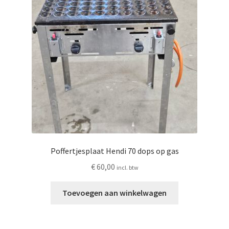
Privacyverklaring
Producten + prijzen
Vacature: Medewerker bezorging & opbouw
Vacature: Parttime medewerker bezorging & opbouw
Wie zijn wij
Poffertjesplaat Hendi 70 dops op gas
Winkelmand
€
60,00
incl. btw
Toevoegen aan winkelwagen