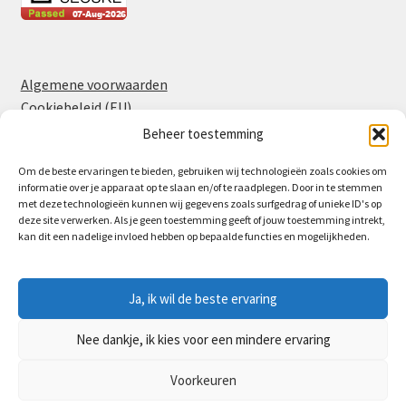
Algemene voorwaarden
Cookiebeleid (EU)
Privacyverklaring
Beheer toestemming
Om de beste ervaringen te bieden, gebruiken wij technologieën zoals cookies om
informatie over je apparaat op te slaan en/of te raadplegen. Door in te stemmen
Facebook
Instagram
met deze technologieën kunnen wij gegevens zoals surfgedrag of unieke ID's op
deze site verwerken. Als je geen toestemming geeft of jouw toestemming intrekt,
kan dit een nadelige invloed hebben op bepaalde functies en mogelijkheden.
Ja, ik wil de beste ervaring
© Partyverhuur Leerdam 2026
Nee dankje, ik kies voor een mindere ervaring
Privacyverklaring
Gebouwd met WooCommerce
.
Voorkeuren
0