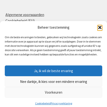
Algemene voorwaarden
Cookiebeleid (EU)
Privacyverklaring
Beheer toestemming
Om de beste ervaringen te bieden, gebruiken wij technologieën zoals cookies om
informatie over je apparaat op te slaan en/of te raadplegen. Door in te stemmen
Facebook
Instagram
met deze technologieën kunnen wij gegevens zoals surfgedrag of unieke ID's op
deze site verwerken. Als je geen toestemming geeft of jouw toestemming intrekt,
kan dit een nadelige invloed hebben op bepaalde functies en mogelijkheden.
Ja, ik wil de beste ervaring
© Partyverhuur Leerdam 2026
Nee dankje, ik kies voor een mindere ervaring
Privacyverklaring
Gebouwd met WooCommerce
.
Voorkeuren
0
Cookiebeleid
Privacyverklaring
Zoeken
Zoeken