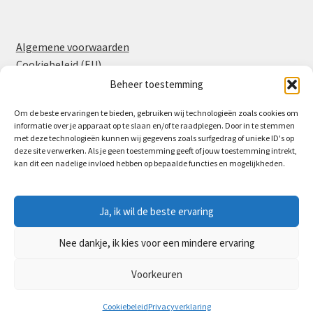
Algemene voorwaarden
Cookiebeleid (EU)
Privacyverklaring
Beheer toestemming
Om de beste ervaringen te bieden, gebruiken wij technologieën zoals cookies om
informatie over je apparaat op te slaan en/of te raadplegen. Door in te stemmen
Facebook
Instagram
met deze technologieën kunnen wij gegevens zoals surfgedrag of unieke ID's op
deze site verwerken. Als je geen toestemming geeft of jouw toestemming intrekt,
kan dit een nadelige invloed hebben op bepaalde functies en mogelijkheden.
Ja, ik wil de beste ervaring
© Partyverhuur Leerdam 2026
Nee dankje, ik kies voor een mindere ervaring
Privacyverklaring
Gebouwd met WooCommerce
.
Voorkeuren
0
Cookiebeleid
Privacyverklaring
Zoeken
Zoeken