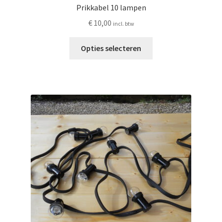
Prikkabel 10 lampen
€
10,00
incl. btw
Dit
Opties selecteren
product
heeft
meerdere
variaties.
Deze
optie
kan
gekozen
worden
op
de
productpagina