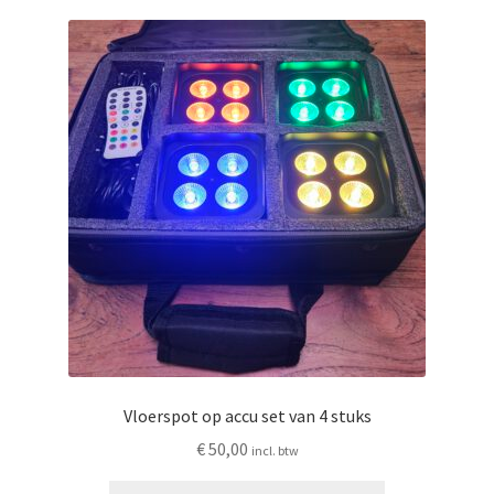
Privacyverklaring
Producten + prijzen
Vacature: Medewerker bezorging & opbouw
Vacature: Parttime medewerker bezorging & opbouw
Wie zijn wij
Winkelmand
Vloerspot op accu set van 4 stuks
€
50,00
incl. btw