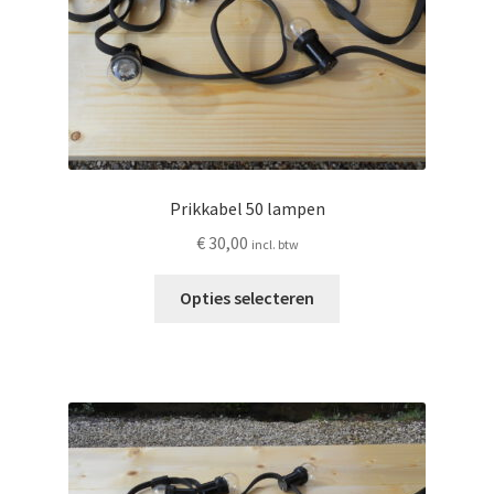
productpagina
Prikkabel 50 lampen
€
30,00
incl. btw
Dit
Opties selecteren
product
heeft
meerdere
variaties.
Deze
optie
kan