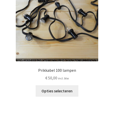
gekozen
worden
op
de
productpagina
Prikkabel 100 lampen
€
50,00
incl. btw
Dit
Opties selecteren
product
heeft
meerdere
variaties.