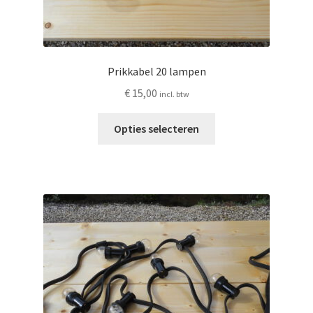
Prikkabel 20 lampen
€
15,00
incl. btw
Dit
Opties selecteren
product
heeft
meerdere
variaties.
Deze
optie
kan
gekozen
worden
op
de