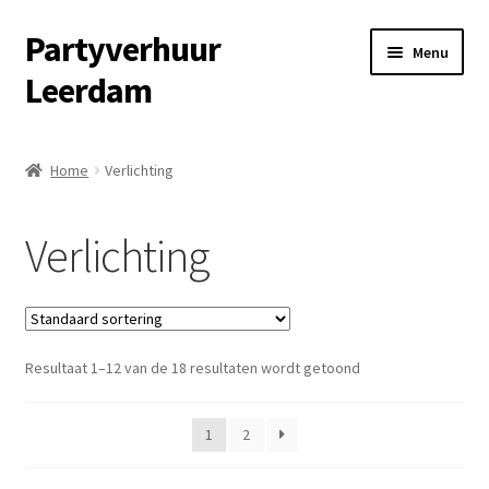
Partyverhuur
Ga
Ga
Menu
door
naar
Leerdam
naar
de
navigatie
inhoud
Home
Home
Verlichting
Algemene voorwaarden
Verlichting
Checkout
Contact
Resultaat 1–12 van de 18 resultaten wordt getoond
Cookiebeleid (EU)
Fotoalbum
1
2
Informatie