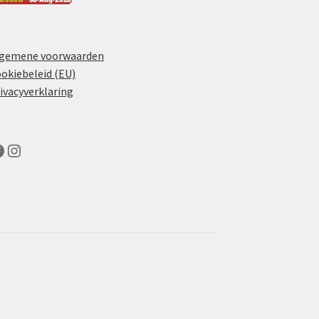
lgemene voorwaarden
okiebeleid (EU)
ivacyverklaring
acebook
Instagram