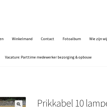
zen
Winkelmand
Contact
Fotoalbum
Wie zijn wi
Vacature: Parttime medewerker bezorging & opbouw
act
Cookiebeleid (EU)
Fotoalbum
Informatie
Privacyverklaring
ezorging & opbouw
& opbouw
Wie zijn wij
Winkelmand
Prikkabel 10 lamp