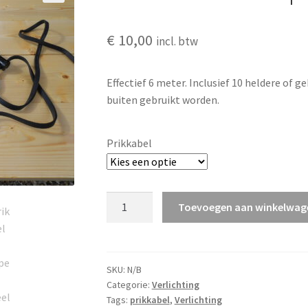
🔍
€
10,00
incl. btw
Effectief 6 meter. Inclusief 10 heldere of 
buiten gebruikt worden.
Prikkabel
Prikkabel
Toevoegen aan winkelwag
10
lampen
aantal
SKU:
N/B
Categorie:
Verlichting
Tags:
prikkabel
,
Verlichting