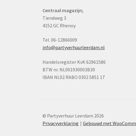
Centraal magazijn;
Tiendweg 3
4152 GC Rhenoy
Tel. 06-12866009
info@partyverhuurleerdam.nl
Handelsregister KvK 62961586
BTW nr. NL001930003B30
IBAN NL02 RABO 0302 5851 17
© Partyverhuur Leerdam 2026
Privacyverklaring
Gebouwd met WooComm