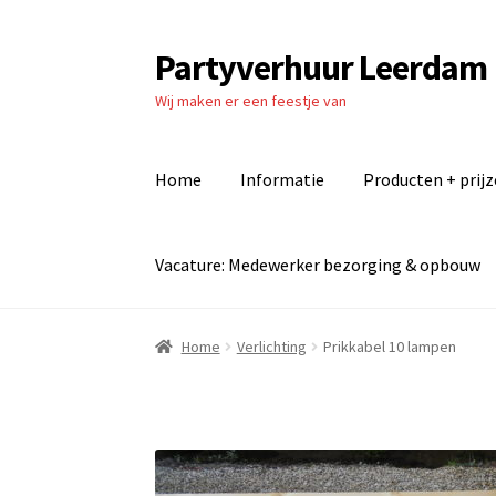
Partyverhuur Leerdam
Ga
Ga
door
naar
Wij maken er een feestje van
naar
de
navigatie
inhoud
Home
Informatie
Producten + prij
Vacature: Medewerker bezorging & opbouw
Home
Algemene voorwaarden
Checkout
Cont
Home
Verlichting
Prikkabel 10 lampen
Producten + prijzen
Vacature: Medewerker b
Vacature: Parttime medewerker bezorging 