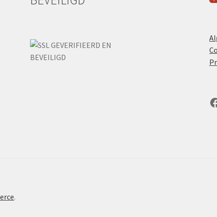
BEVEILIGD
A
Co
Pr
F
erce
.