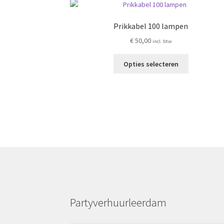
Prikkabel 100 lampen
€
50,00
incl. btw
Dit
Opties selecteren
product
heeft
meerdere
variaties.
Deze
optie
kan
gekozen
worden
op
de
productpag
Partyverhuurleerdam