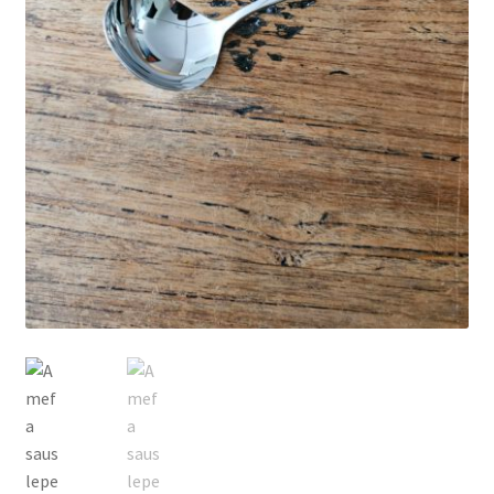
Privacyverklaring
Producten + prijzen
Vacature: Medewerker bezorging & opbouw
Vacature: Parttime medewerker bezorging & opbouw
Wie zijn wij
Winkelmand