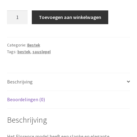
Amefa
Toevoegen aan winkelwagen
sauslepel
18,7cm
aantal
Categorie:
Bestek
Tags:
bestek
,
sauslepel
Beschrijving
Beoordelingen (0)
Beschrijving
Het Florence model heeft een slanke en elegante