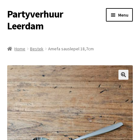
Partyverhuur
Ga
Ga
Menu
door
naar
Leerdam
naar
de
navigatie
inhoud
Home
Home
Bestek
Amefa sauslepel 18,7cm
Algemene voorwaarden
Checkout
🔍
Contact
Cookiebeleid (EU)
Fotoalbum
Informatie