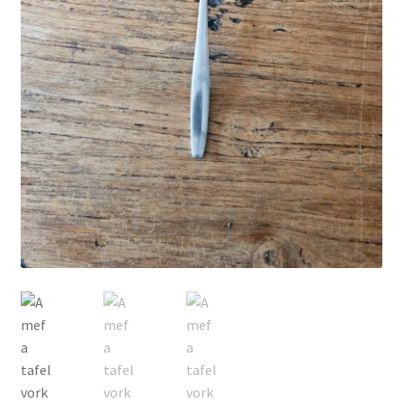
Privacyverklaring
Producten + prijzen
Vacature: Medewerker bezorging & opbouw
Vacature: Parttime medewerker bezorging & opbouw
Wie zijn wij
Winkelmand