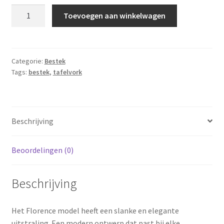
Amefa
Toevoegen aan winkelwagen
tafelvork
19,8cm
aantal
Categorie:
Bestek
Tags:
bestek
,
tafelvork
Beschrijving
Beoordelingen (0)
Beschrijving
Het Florence model heeft een slanke en elegante
uitstraling. Een modern ontwerp dat past bij elke