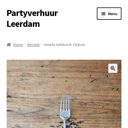
Partyverhuur
Ga
Ga
Menu
door
naar
Leerdam
naar
de
navigatie
inhoud
Home
Home
Bestek
Amefa tafelvork 19,8cm
Algemene voorwaarden
Checkout
🔍
Contact
Cookiebeleid (EU)
Fotoalbum
Informatie