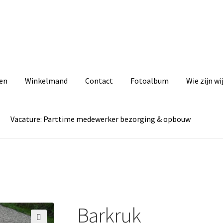
zen
Winkelmand
Contact
Fotoalbum
Wie zijn wi
Vacature: Parttime medewerker bezorging & opbouw
act
Cookiebeleid (EU)
Fotoalbum
Informatie
Privacyverklaring
ezorging & opbouw
& opbouw
Wie zijn wij
Winkelmand
Barkruk