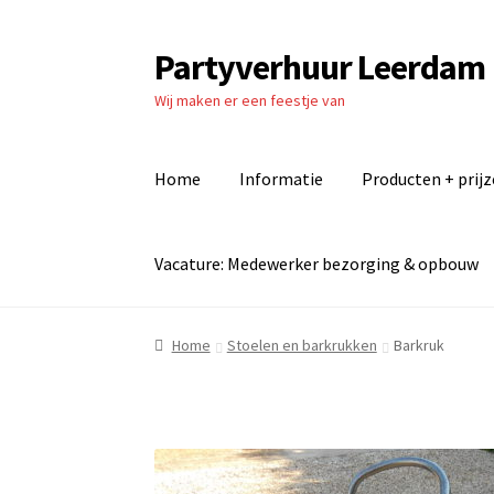
Partyverhuur Leerdam
Ga
Ga
door
naar
Wij maken er een feestje van
naar
de
navigatie
inhoud
Home
Informatie
Producten + prij
Vacature: Medewerker bezorging & opbouw
Home
Algemene voorwaarden
Checkout
Cont
Home
Stoelen en barkrukken
Barkruk
Producten + prijzen
Vacature: Medewerker b
Vacature: Parttime medewerker bezorging 