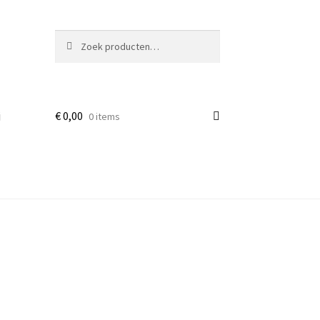
Zoeken
Zoeken
naar:
j
€
0,00
0 items