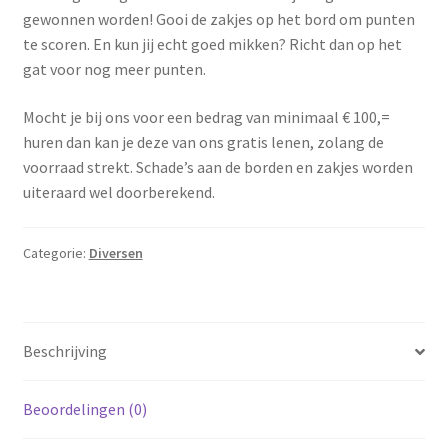
gewonnen worden! Gooi de zakjes op het bord om punten
te scoren. En kun jij echt goed mikken? Richt dan op het
Privacyverklaring
gat voor nog meer punten.
Producten + prijzen
Mocht je bij ons voor een bedrag van minimaal € 100,=
huren dan kan je deze van ons gratis lenen, zolang de
Vacature: Medewerker bezorging & opbouw
voorraad strekt. Schade’s aan de borden en zakjes worden
uiteraard wel doorberekend.
Vacature: Parttime medewerker bezorging & opbouw
Categorie:
Diversen
Wie zijn wij
Winkelmand
Beschrijving
Beoordelingen (0)