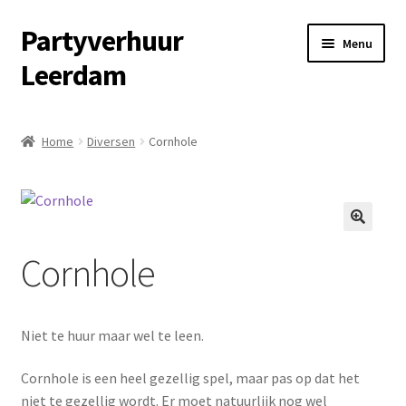
Partyverhuur
Ga
Ga
Menu
door
naar
Leerdam
naar
de
navigatie
inhoud
Home
Home
Diversen
Cornhole
Algemene voorwaarden
Checkout
🔍
Cornhole
Contact
Cookiebeleid (EU)
Niet te huur maar wel te leen.
Fotoalbum
Cornhole is een heel gezellig spel, maar pas op dat het
niet te gezellig wordt. Er moet natuurlijk nog wel
Informatie