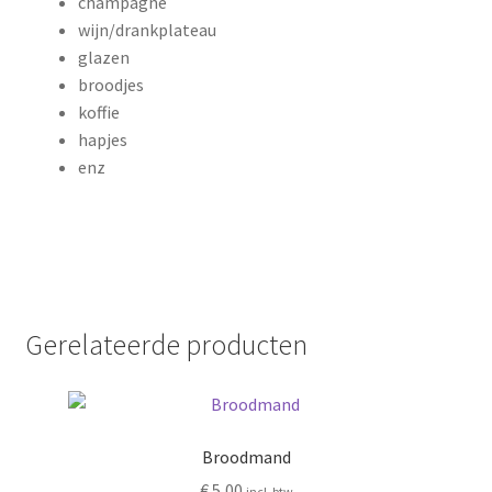
champagne
wijn/drankplateau
glazen
broodjes
koffie
hapjes
enz
Gerelateerde producten
Broodmand
€
5,00
incl. btw