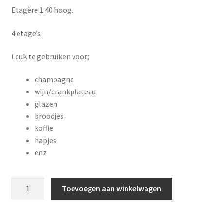
Etagère 1.40 hoog.
4 etage’s
Leuk te gebruiken voor;
champagne
wijn/drankplateau
glazen
broodjes
koffie
hapjes
enz
Etagère
Toevoegen aan winkelwagen
aantal