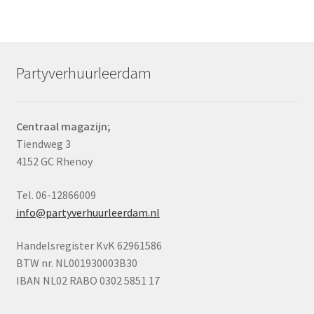
Partyverhuurleerdam
Centraal magazijn;
Tiendweg 3
4152 GC Rhenoy
Tel. 06-12866009
info@partyverhuurleerdam.nl
Handelsregister KvK 62961586
BTW nr. NL001930003B30
IBAN NL02 RABO 0302 5851 17