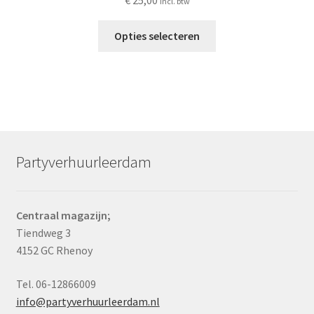
incl. btw
Dit
Opties selecteren
product
heeft
meerdere
variaties.
Deze
optie
kan
Partyverhuurleerdam
gekozen
worden
op
Centraal magazijn;
de
Tiendweg 3
productpagina
4152 GC Rhenoy
Tel. 06-12866009
info@partyverhuurleerdam.nl