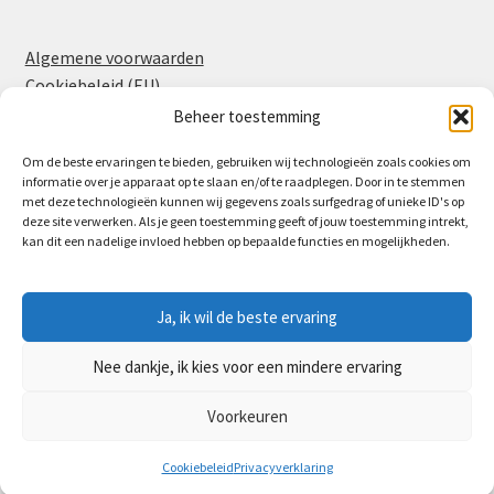
Algemene voorwaarden
Cookiebeleid (EU)
Privacyverklaring
Beheer toestemming
Om de beste ervaringen te bieden, gebruiken wij technologieën zoals cookies om
informatie over je apparaat op te slaan en/of te raadplegen. Door in te stemmen
Facebook
Instagram
met deze technologieën kunnen wij gegevens zoals surfgedrag of unieke ID's op
deze site verwerken. Als je geen toestemming geeft of jouw toestemming intrekt,
kan dit een nadelige invloed hebben op bepaalde functies en mogelijkheden.
Ja, ik wil de beste ervaring
© Partyverhuur Leerdam 2026
Nee dankje, ik kies voor een mindere ervaring
Privacyverklaring
Gebouwd met WooCommerce
.
Voorkeuren
0
Cookiebeleid
Privacyverklaring
Zoeken
Zoeken