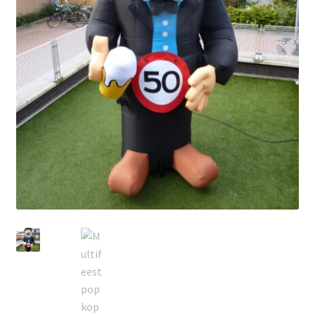
Privacyverklaring
Producten + prijzen
Vacature: Medewerker bezorging & opbouw
Vacature: Parttime medewerker bezorging & opbouw
Wie zijn wij
Winkelmand