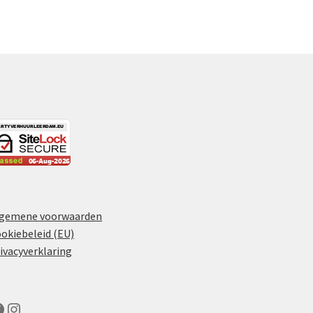
lgemene voorwaarden
okiebeleid (EU)
ivacyverklaring
acebook
Instagram