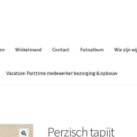
zen
Winkelmand
Contact
Fotoalbum
Wie zijn wi
Vacature: Parttime medewerker bezorging & opbouw
act
Cookiebeleid (EU)
Fotoalbum
Informatie
Privacyverklaring
ezorging & opbouw
& opbouw
Wie zijn wij
Winkelmand
Perzisch tapijt