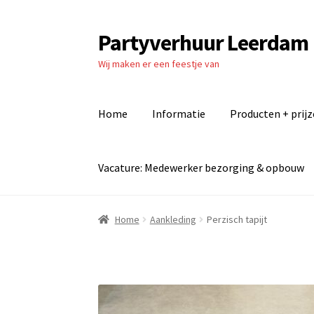
Partyverhuur Leerdam
Ga
Ga
door
naar
Wij maken er een feestje van
naar
de
navigatie
inhoud
Home
Informatie
Producten + prij
Vacature: Medewerker bezorging & opbouw
Home
Algemene voorwaarden
Checkout
Cont
Home
Aankleding
Perzisch tapijt
Producten + prijzen
Vacature: Medewerker b
Vacature: Parttime medewerker bezorging 