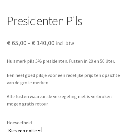
Presidenten Pils
Prijsklasse:
€
65,00
-
€
140,00
incl. btw
€ 65,00
Huismerk pils 5% presidenten. Fusten in 20 en 50 liter.
tot
€ 140,00
Een heel goed pilsje voor een redelijke prijs ten opzichte
van de grote merken.
Alle fusten waarvan de verzegeling niet is verbroken
mogen gratis retour.
Hoeveelheid