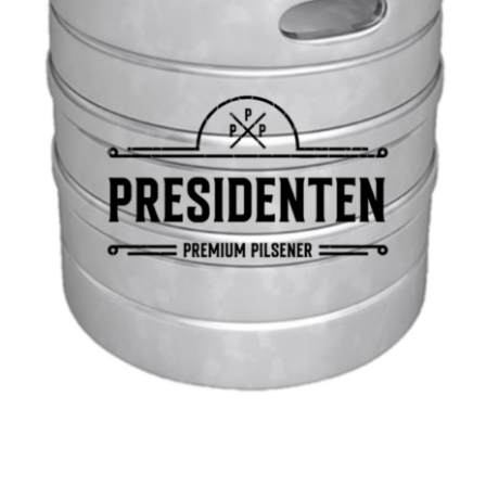
Privacyverklaring
Producten + prijzen
Vacature: Medewerker bezorging & opbouw
Vacature: Parttime medewerker bezorging & opbouw
Wie zijn wij
Winkelmand