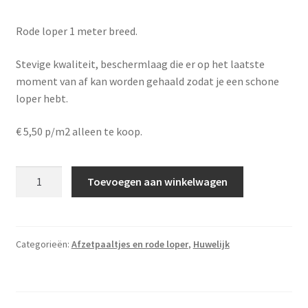
Rode loper 1 meter breed.
Stevige kwaliteit, beschermlaag die er op het laatste
moment van af kan worden gehaald zodat je een schone
loper hebt.
€ 5,50 p/m2 alleen te koop.
Rode
Toevoegen aan winkelwagen
loper
aantal
Categorieën:
Afzetpaaltjes en rode loper
,
Huwelijk