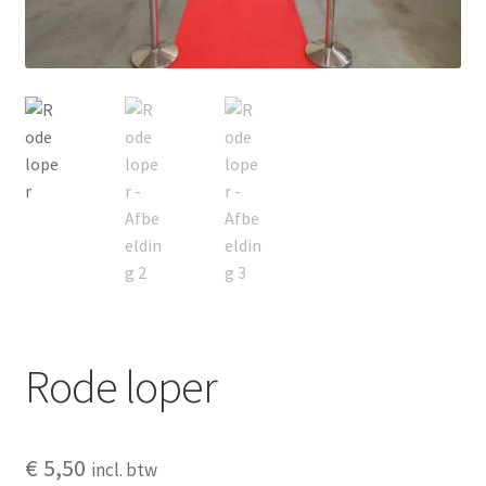
Privacyverklaring
Producten + prijzen
Vacature: Medewerker bezorging & opbouw
Vacature: Parttime medewerker bezorging & opbouw
Wie zijn wij
Winkelmand
Rode loper
€
5,50
incl. btw