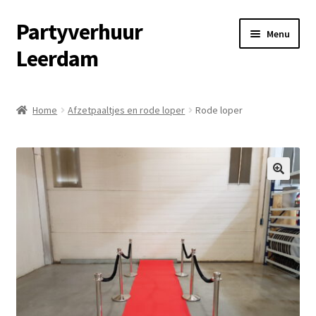
Partyverhuur
Ga
Ga
Menu
door
naar
Leerdam
naar
de
navigatie
inhoud
Home
Home
Afzetpaaltjes en rode loper
Rode loper
Algemene voorwaarden
Checkout
🔍
Contact
Cookiebeleid (EU)
Fotoalbum
Informatie