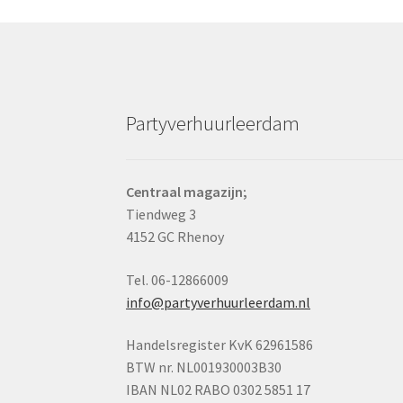
Partyverhuurleerdam
Centraal magazijn;
Tiendweg 3
4152 GC Rhenoy
Tel. 06-12866009
info@partyverhuurleerdam.nl
Handelsregister KvK 62961586
BTW nr. NL001930003B30
IBAN NL02 RABO 0302 5851 17