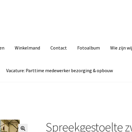
zen
Winkelmand
Contact
Fotoalbum
Wie zijn wi
Vacature: Parttime medewerker bezorging & opbouw
act
Cookiebeleid (EU)
Fotoalbum
Informatie
Privacyverklaring
ezorging & opbouw
& opbouw
Wie zijn wij
Winkelmand
Spreekgestoelte z