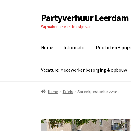
Partyverhuur Leerdam
Ga
Ga
door
naar
Wij maken er een feestje van
naar
de
navigatie
inhoud
Home
Informatie
Producten + prij
Vacature: Medewerker bezorging & opbouw
Home
Algemene voorwaarden
Checkout
Cont
Home
Tafels
Spreekgestoelte zwart
Producten + prijzen
Vacature: Medewerker b
Vacature: Parttime medewerker bezorging 