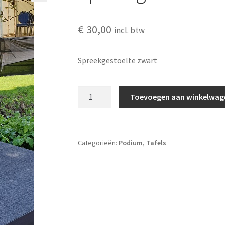
🔍
€
30,00
incl. btw
Spreekgestoelte zwart
Spreekgestoelte
Toevoegen aan winkelwag
zwart
aantal
Categorieën:
Podium
,
Tafels