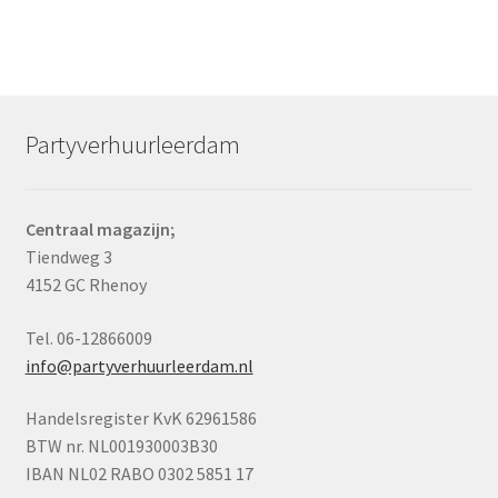
Partyverhuurleerdam
Centraal magazijn;
Tiendweg 3
4152 GC Rhenoy
Tel. 06-12866009
info@partyverhuurleerdam.nl
Handelsregister KvK 62961586
BTW nr. NL001930003B30
IBAN NL02 RABO 0302 5851 17