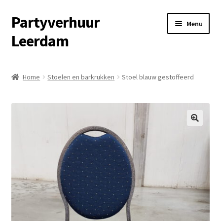
Partyverhuur
Ga
Ga
Menu
door
naar
Leerdam
naar
de
navigatie
inhoud
Home
Home
Stoelen en barkrukken
Stoel blauw gestoffeerd
Algemene voorwaarden
Checkout
🔍
Contact
Cookiebeleid (EU)
Fotoalbum
Informatie